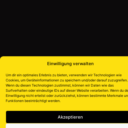
Einwilligung verwalten
Um dir ein optimales Erlebnis zu bieten, verwenden wir Technologien wie
Cookies, um Geräteinformationen zu speichern und/oder darauf zuzugreifen.
Wenn du diesen Technologien zustimmst, können wir Daten wie das
Surfverhalten oder eindeutige IDs auf dieser Website verarbeiten. Wenn du d
Einwilligung nicht erteilst oder zurückziehst, können bestimmte Merkmale u
Funktionen beeinträchtigt werden.
Akzeptieren